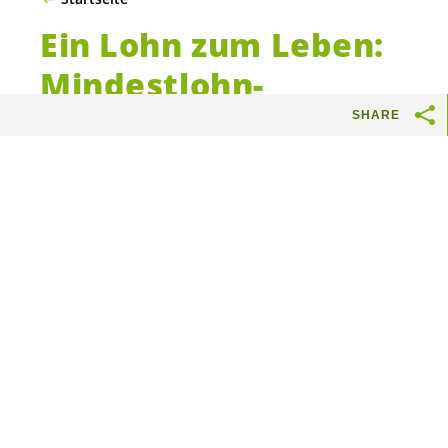
Ein Lohn zum Leben:
Mindestlohn-
Initiative
SHARE
Mit Deiner Unterschrift
unterstützt Du:
einen sozialpolitisch begründeten
gesetzlichen Mindestlohn von 4300
Franken brutto pro Monat.
eine wirksame Bekämpfung von Armut
trotz Arbeit.
Bessere Löhne für etwa 10’000 Menschen
in der Stadt Bern.