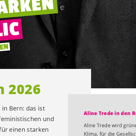
TARKEN
LIC
LEN
n 2026
in Bern: das ist
Aline Trede in den 
 feministischen und
Aline Trede wird grüne
für einen starken
Klima, für die Gesells