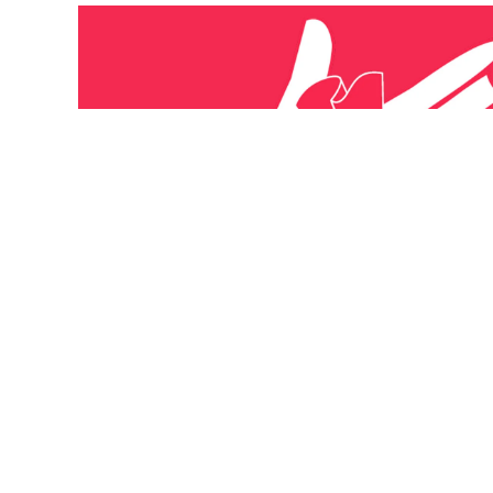
Keine Schweizer Waffen für
Bürgerkriege!
Die Bestimmungen für den Export von Kriegsmate
gelockert werden – auch Unrechtsstaaten und B