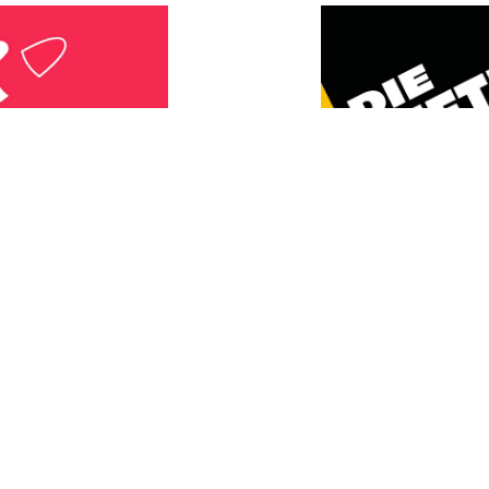
Mietpreis-I
In den letzten Jahr
explodiert.
Mieter*
rial sollen
Monat. Jetzt die Mie
ürgerkriegsländer