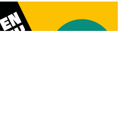
nitiative unterschreiben!
en sind die Wohnungsmieten regelrecht
innen
bezahlen 360 Franken zu viel Miete pro
tpreis-Initiative unterschreiben, damit es keine